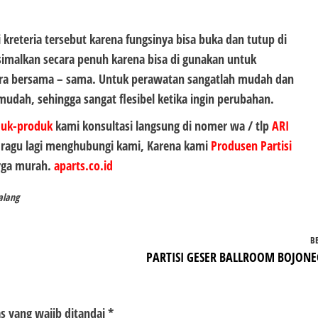
reteria tersebut karena fungsinya bisa buka dan tutup di
simalkan secara penuh karena bisa di gunakan untuk
cara bersama – sama. Untuk perawatan sangatlah mudah dan
mudah, sehingga sangat flesibel ketika ingin perubahan.
duk-produk
kami konsultasi langsung di nomer wa / tlp
ARI
n ragu lagi menghubungi kami, Karena kami
Produsen Partisi
arga murah.
aparts.co.id
alang
B
PARTISI GESER BALLROOM BOJON
s yang wajib ditandai
*