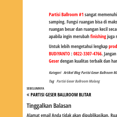
Partisi Ballroom #1
sangat memenuhi k
samping. Fungsi ruangan bisa di mak
ruangan besar dan ruangan kecil se
apabila ingin merubah
finishing
juga 
Untuk lebih mengetahui lengkap
pro
BUDIYANTO
:
0822-3307-4766
. Janga
Geser
dengan kualitas terbaik dan h
Kategori
Artikel
Blog
Partisi Geser Ballroom M
Tag
Partisi Geser Ballroom Malang
Navigasi
Pos
SEBELUMNYA
PARTISI GESER BALLROOM BLITAR
pos
Sebelumnya
Tinggalkan Balasan
Alamat email Anda tidak akan dipublikasikan.
Rua