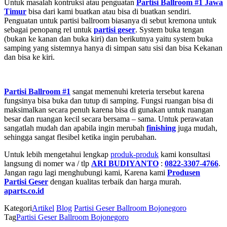
Untuk masalah kontruksi atau penguatan
Partisi Ballroom #1
Jawa
Timur
bisa dari kami buatkan atau bisa di buatkan sendiri.
Penguatan untuk partisi ballroom biasanya di sebut kremona untuk
sebagai penopang rel untuk
partisi geser
. System buka tengan
(bukan ke kanan dan buka kiri) dan berikutnya yaitu system buka
samping yang sistemnya hanya di simpan satu sisi dan bisa Kekanan
dan bisa ke kiri.
Partisi Ballroom #1
sangat memenuhi kreteria tersebut karena
fungsinya bisa buka dan tutup di samping. Fungsi ruangan bisa di
maksimalkan secara penuh karena bisa di gunakan untuk ruangan
besar dan ruangan kecil secara bersama – sama. Untuk perawatan
sangatlah mudah dan apabila ingin merubah
finishing
juga mudah,
sehingga sangat flesibel ketika ingin perubahan.
Untuk lebih mengetahui lengkap
produk-produk
kami konsultasi
langsung di nomer wa / tlp
ARI BUDIYANTO
:
0822-3307-4766
.
Jangan ragu lagi menghubungi kami, Karena kami
Produsen
Partisi Geser
dengan kualitas terbaik dan harga murah.
aparts.co.id
Kategori
Artikel
Blog
Partisi Geser Ballroom Bojonegoro
Tag
Partisi Geser Ballroom Bojonegoro