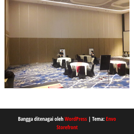
Bangga ditenagai oleh
WordPress
|
Tema:
Envo
Storefront