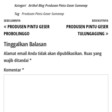
Kategori
Artikel
Blog
Produsen Pintu Geser Sumenep
Tag
Produsen Pintu Geser Sumenep
Navigasi
Pos
SEBELUMNYA
BERIKUTNYA
P
PRODUSEN PINTU GESER
PRODUSEN PINTU GESER
pos
Sebelumnya
Be
PROBOLINGGO
TULUNGAGUNG
Tinggalkan Balasan
Alamat email Anda tidak akan dipublikasikan.
Ruas yang
wajib ditandai
*
Komentar
*