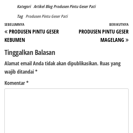
Kategori
Artikel
Blog
Produsen Pintu Geser Pati
Tag
Produsen Pintu Geser Pati
Navigasi
Pos
SEBELUMNYA
BERIKUTNYA
P
PRODUSEN PINTU GESER
PRODUSEN PINTU GESER
pos
Sebelumnya
Be
KEBUMEN
MAGELANG
Tinggalkan Balasan
Alamat email Anda tidak akan dipublikasikan.
Ruas yang
wajib ditandai
*
Komentar
*