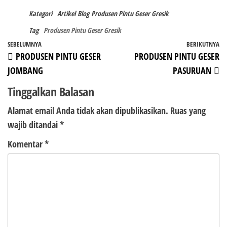
Kategori
Artikel
Blog
Produsen Pintu Geser Gresik
Tag
Produsen Pintu Geser Gresik
Navigasi
Pos
SEBELUMNYA
BERIKUTNYA
P
PRODUSEN PINTU GESER
PRODUSEN PINTU GESER
pos
Sebelumnya
Be
JOMBANG
PASURUAN
Tinggalkan Balasan
Alamat email Anda tidak akan dipublikasikan.
Ruas yang
wajib ditandai
*
Komentar
*