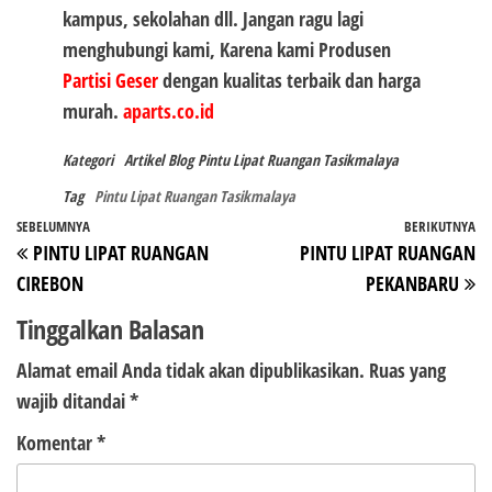
kampus, sekolahan dll. Jangan ragu lagi
menghubungi kami, Karena kami Produsen
Partisi Geser
dengan kualitas terbaik dan harga
murah.
aparts.co.id
Kategori
Artikel
Blog
Pintu Lipat Ruangan Tasikmalaya
Tag
Pintu Lipat Ruangan Tasikmalaya
Navigasi
Pos
SEBELUMNYA
BERIKUTNYA
P
PINTU LIPAT RUANGAN
PINTU LIPAT RUANGAN
pos
Sebelumnya
Be
CIREBON
PEKANBARU
Tinggalkan Balasan
Alamat email Anda tidak akan dipublikasikan.
Ruas yang
wajib ditandai
*
Komentar
*