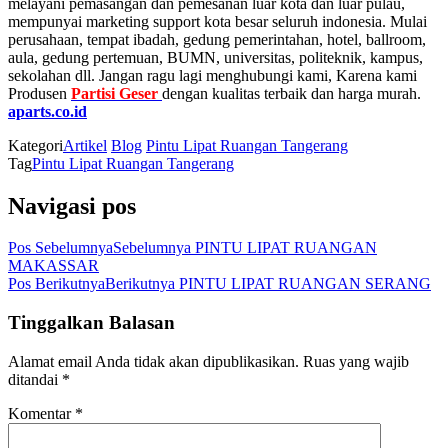
melayani pemasangan dan pemesanan luar kota dan luar pulau,
mempunyai marketing support kota besar seluruh indonesia. Mulai
perusahaan, tempat ibadah, gedung pemerintahan, hotel, ballroom,
aula, gedung pertemuan, BUMN, universitas, politeknik, kampus,
sekolahan dll. Jangan ragu lagi menghubungi kami, Karena kami
Produsen
Partisi Geser
dengan kualitas terbaik dan harga murah.
aparts.co.id
Kategori
Artikel
Blog
Pintu Lipat Ruangan Tangerang
Tag
Pintu Lipat Ruangan Tangerang
Navigasi pos
Pos Sebelumnya
Sebelumnya
PINTU LIPAT RUANGAN
MAKASSAR
Pos Berikutnya
Berikutnya
PINTU LIPAT RUANGAN SERANG
Tinggalkan Balasan
Alamat email Anda tidak akan dipublikasikan.
Ruas yang wajib
ditandai
*
Komentar
*