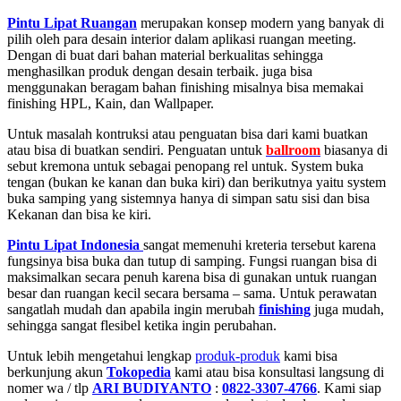
Pintu Lipat Ruangan
merupakan konsep modern yang banyak di
pilih oleh para desain interior dalam aplikasi ruangan meeting.
Dengan di buat dari bahan material berkualitas sehingga
menghasilkan produk dengan desain terbaik. juga bisa
menggunakan beragam bahan finishing misalnya bisa memakai
finishing HPL, Kain, dan Wallpaper.
Untuk masalah kontruksi atau penguatan
bisa dari kami buatkan
atau bisa di buatkan sendiri. Penguatan untuk
ballroom
biasanya di
sebut kremona untuk sebagai penopang rel untuk. System buka
tengan (bukan ke kanan dan buka kiri) dan berikutnya yaitu system
buka samping yang sistemnya hanya di simpan satu sisi dan bisa
Kekanan dan bisa ke kiri.
Pintu Lipat
Indonesia
sangat memenuhi kreteria tersebut karena
fungsinya bisa buka dan tutup di samping. Fungsi ruangan bisa di
maksimalkan secara penuh karena bisa di gunakan untuk ruangan
besar dan ruangan kecil secara bersama – sama. Untuk perawatan
sangatlah mudah dan apabila ingin merubah
finishing
juga mudah,
sehingga sangat flesibel ketika ingin perubahan.
Untuk lebih mengetahui lengkap
produk-produk
kami bisa
berkunjung akun
Tokopedia
kami atau bisa konsultasi langsung di
nomer wa / tlp
ARI BUDIYANTO
:
0822-3307-4766
. Kami siap