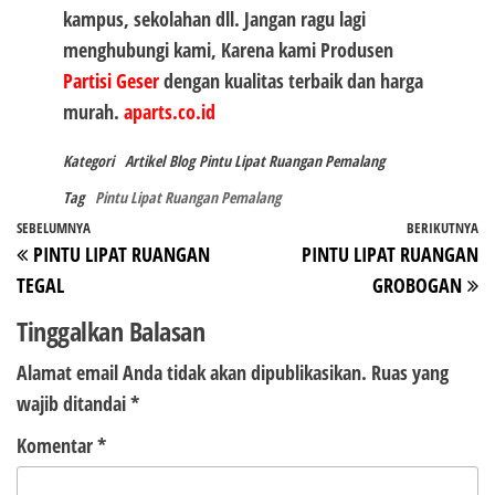
kampus, sekolahan dll. Jangan ragu lagi
menghubungi kami, Karena kami Produsen
Partisi Geser
dengan kualitas terbaik dan harga
murah.
aparts.co.id
Kategori
Artikel
Blog
Pintu Lipat Ruangan Pemalang
Tag
Pintu Lipat Ruangan Pemalang
Navigasi
Pos
SEBELUMNYA
BERIKUTNYA
P
PINTU LIPAT RUANGAN
PINTU LIPAT RUANGAN
pos
Sebelumnya
Be
TEGAL
GROBOGAN
Tinggalkan Balasan
Alamat email Anda tidak akan dipublikasikan.
Ruas yang
wajib ditandai
*
Komentar
*