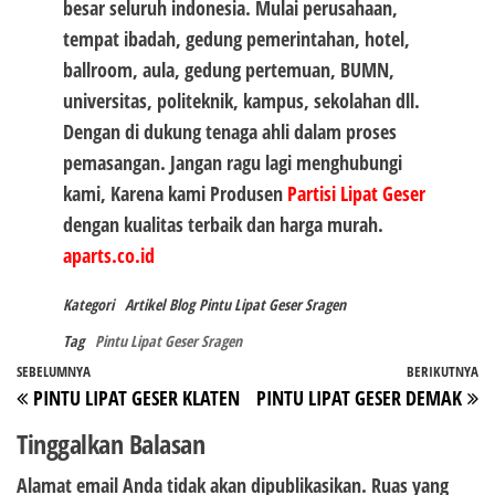
besar seluruh indonesia. Mulai perusahaan,
tempat ibadah, gedung pemerintahan, hotel,
ballroom, aula, gedung pertemuan, BUMN,
universitas, politeknik, kampus, sekolahan dll.
Dengan di dukung tenaga ahli dalam proses
pemasangan. Jangan ragu lagi menghubungi
kami, Karena kami Produsen
Partisi Lipat Geser
dengan kualitas terbaik dan harga murah.
aparts.co.id
Kategori
Artikel
Blog
Pintu Lipat Geser Sragen
Tag
Pintu Lipat Geser Sragen
Navigasi
Pos
SEBELUMNYA
BERIKUTNYA
P
PINTU LIPAT GESER KLATEN
PINTU LIPAT GESER DEMAK
pos
Sebelumnya
Be
Tinggalkan Balasan
Alamat email Anda tidak akan dipublikasikan.
Ruas yang