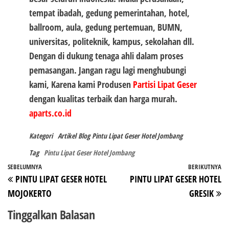
tempat ibadah, gedung pemerintahan, hotel,
ballroom, aula, gedung pertemuan, BUMN,
universitas, politeknik, kampus, sekolahan dll.
Dengan di dukung tenaga ahli dalam proses
pemasangan. Jangan ragu lagi menghubungi
kami, Karena kami Produsen
Partisi Lipat Geser
dengan kualitas terbaik dan harga murah.
aparts.co.id
Kategori
Artikel
Blog
Pintu Lipat Geser Hotel Jombang
Tag
Pintu Lipat Geser Hotel Jombang
Navigasi
Pos
SEBELUMNYA
BERIKUTNYA
P
PINTU LIPAT GESER HOTEL
PINTU LIPAT GESER HOTEL
pos
Sebelumnya
Be
MOJOKERTO
GRESIK
Tinggalkan Balasan