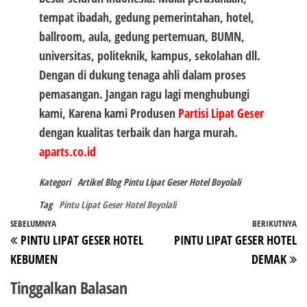
tempat ibadah, gedung pemerintahan, hotel,
ballroom, aula, gedung pertemuan, BUMN,
universitas, politeknik, kampus, sekolahan dll.
Dengan di dukung tenaga ahli dalam proses
pemasangan. Jangan ragu lagi menghubungi
kami, Karena kami Produsen
Partisi Lipat Geser
dengan kualitas terbaik dan harga murah.
aparts.co.id
Kategori
Artikel
Blog
Pintu Lipat Geser Hotel Boyolali
Tag
Pintu Lipat Geser Hotel Boyolali
Navigasi
Pos
SEBELUMNYA
BERIKUTNYA
P
PINTU LIPAT GESER HOTEL
PINTU LIPAT GESER HOTEL
pos
Sebelumnya
Be
KEBUMEN
DEMAK
Tinggalkan Balasan