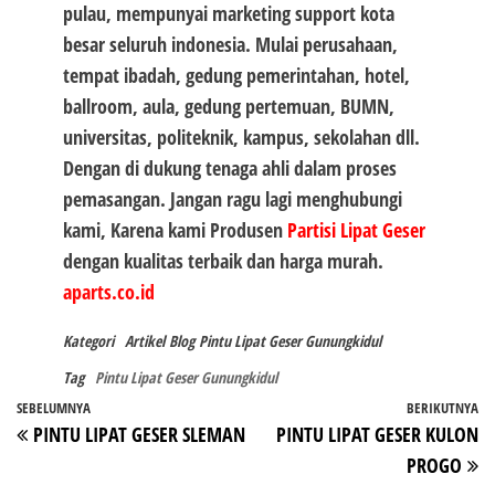
pulau, mempunyai marketing support kota
besar seluruh indonesia. Mulai perusahaan,
tempat ibadah, gedung pemerintahan, hotel,
ballroom, aula, gedung pertemuan, BUMN,
universitas, politeknik, kampus, sekolahan dll.
Dengan di dukung tenaga ahli dalam proses
pemasangan. Jangan ragu lagi menghubungi
kami, Karena kami Produsen
Partisi Lipat Geser
dengan kualitas terbaik dan harga murah.
aparts.co.id
Kategori
Artikel
Blog
Pintu Lipat Geser Gunungkidul
Tag
Pintu Lipat Geser Gunungkidul
Navigasi
Pos
SEBELUMNYA
BERIKUTNYA
P
PINTU LIPAT GESER SLEMAN
PINTU LIPAT GESER KULON
pos
Sebelumnya
Be
PROGO