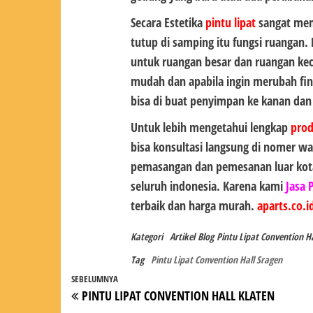
Secara Estetika
pintu lipat
sangat mem
tutup di samping itu fungsi ruangan.
untuk ruangan besar dan ruangan kec
mudah dan apabila ingin merubah fin
bisa di buat penyimpan ke kanan dan k
Untuk lebih mengetahui lengkap
pro
bisa konsultasi langsung di nomer wa
pemasangan dan pemesanan luar kot
seluruh indonesia. Karena kami
Jasa 
terbaik dan harga murah.
aparts.co.i
Kategori
Artikel
Blog
Pintu Lipat Convention Ha
Tag
Pintu Lipat Convention Hall Sragen
Navigasi
Pos
SEBELUMNYA
PINTU LIPAT CONVENTION HALL KLATEN
pos
Sebelumnya