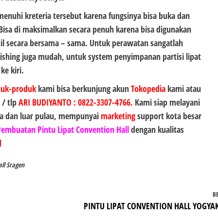
enuhi kreteria tersebut karena fungsinya bisa buka dan
 Bisa di maksimalkan secara penuh karena bisa digunakan
il secara bersama – sama. Untuk perawatan sangatlah
ishing juga mudah, untuk system penyimpanan partisi lipat
e kiri.
duk-produk
kami bisa berkunjung akun
Tokopedia
kami atau
 / tlp
ARI BUDIYANTO
:
0822-3307-4766
.
Kami siap melayani
a dan luar pulau, mempunyai
marketing
support kota besar
Pembuatan Pintu Lipat Convention Hall
dengan kualitas
d
ll Sragen
B
PINTU LIPAT CONVENTION HALL YOGYA