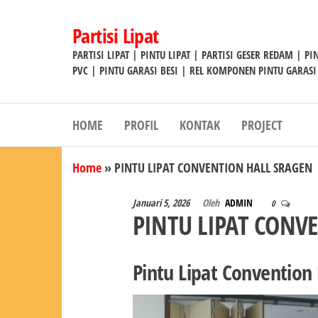
Lompat
ke
Partisi Lipat
konten
PARTISI LIPAT | PINTU LIPAT | PARTISI GESER REDAM | P
PVC | PINTU GARASI BESI | REL KOMPONEN PINTU GARASI
HOME
PROFIL
KONTAK
PROJECT
Home
»
PINTU LIPAT CONVENTION HALL SRAGEN
Januari 5, 2026
Oleh
ADMIN
0
PINTU LIPAT CONV
Pintu Lipat Convention