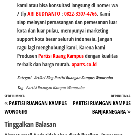
kami atau bisa konsultasi langsung di nomer wa
/ tlp
ARI BUDIYANTO
:
0822-3307-4766
. Kami
siap melayani pemasangan dan pemesanan luar
kota dan luar pulau, mempunyai marketing
support kota besar seluruh indonesia. Jangan
ragu lagi menghubungi kami, Karena kami
Produsen
Partisi Ruang Kampus
dengan kualitas
terbaik dan harga murah.
aparts.co.id
Kategori
Artikel
Blog
Partisi Ruangan Kampus Wonosobo
Tag
Partisi Ruangan Kampus Wonosobo
Navigasi
Pos
SEBELUMNYA
BERIKUTNYA
P
PARTISI RUANGAN KAMPUS
PARTISI RUANGAN KAMPUS
pos
Sebelumnya
Be
WONOGIRI
BANJARNEGARA
Tinggalkan Balasan