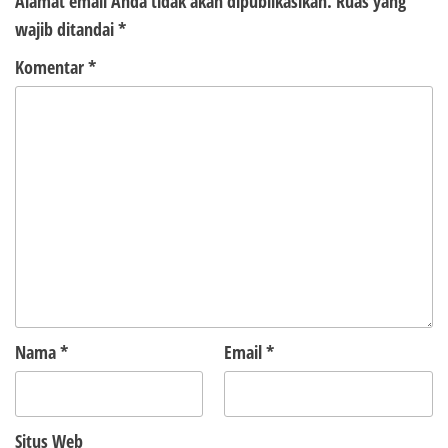
Alamat email Anda tidak akan dipublikasikan.
Ruas yang
wajib ditandai
*
Komentar
*
Nama
*
Email
*
Situs Web