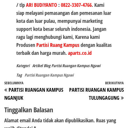
/ tlp
ARI BUDIYANTO
:
0822-3307-4766
. Kami
siap melayani pemasangan dan pemesanan luar
kota dan luar pulau, mempunyai marketing
support kota besar seluruh indonesia. Jangan
ragu lagi menghubungi kami, Karena kami
Produsen
Partisi Ruang Kampus
dengan kualitas
terbaik dan harga murah.
aparts.co.id
Kategori
Artikel
Blog
Partisi Ruangan Kampus Ngawi
Tag
Partisi Ruangan Kampus Ngawi
Navigasi
Pos
SEBELUMNYA
BERIKUTNYA
P
PARTISI RUANGAN KAMPUS
PARTISI RUANGAN KAMPUS
pos
Sebelumnya
Be
NGANJUK
TULUNGAGUNG
Tinggalkan Balasan
Alamat email Anda tidak akan dipublikasikan.
Ruas yang