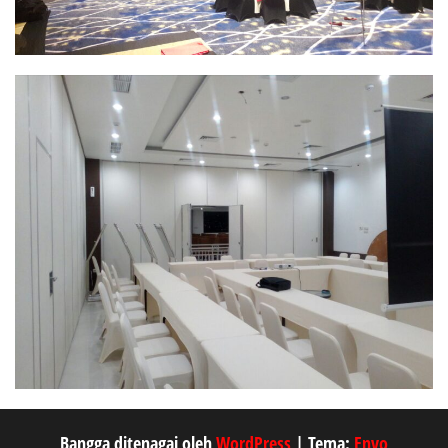
Bangga ditenagai oleh
WordPress
|
Tema:
Envo