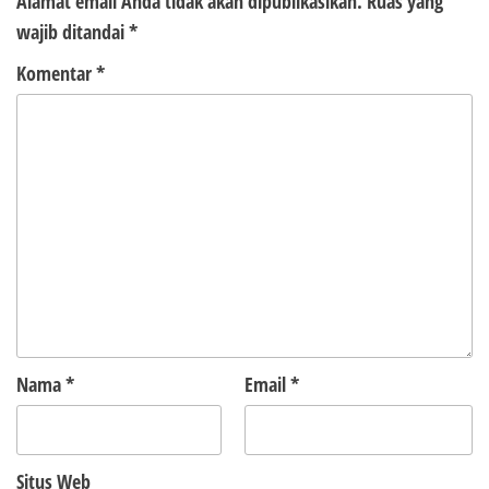
Alamat email Anda tidak akan dipublikasikan.
Ruas yang
wajib ditandai
*
Komentar
*
Nama
*
Email
*
Situs Web