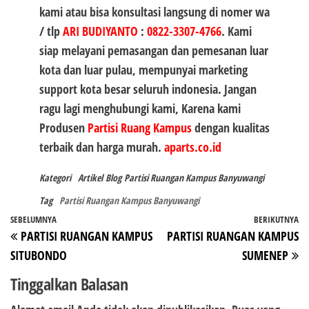
kami atau bisa konsultasi langsung di nomer wa
/ tlp
ARI BUDIYANTO
:
0822-3307-4766
. Kami
siap melayani pemasangan dan pemesanan luar
kota dan luar pulau, mempunyai marketing
support kota besar seluruh indonesia. Jangan
ragu lagi menghubungi kami, Karena kami
Produsen
Partisi Ruang Kampus
dengan kualitas
terbaik dan harga murah.
aparts.co.id
Kategori
Artikel
Blog
Partisi Ruangan Kampus Banyuwangi
Tag
Partisi Ruangan Kampus Banyuwangi
Navigasi
Pos
SEBELUMNYA
BERIKUTNYA
P
PARTISI RUANGAN KAMPUS
PARTISI RUANGAN KAMPUS
pos
Sebelumnya
Be
SITUBONDO
SUMENEP
Tinggalkan Balasan