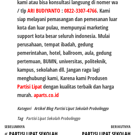
kami atau bisa konsultasi langsung di nomer wa
/ tlp
ARI BUDIYANTO
:
0822-3307-4766
. Kami
siap melayani pemasangan dan pemesanan luar
kota dan luar pulau, mempunyai marketing
support kota besar seluruh indonesia. Mulai
perusahaan, tempat ibadah, gedung
pemerintahan, hotel, ballroom, aula, gedung
pertemuan, BUMN, universitas, politeknik,
kampus, sekolahan dll. Jangan ragu lagi
menghubungi kami, Karena kami Produsen
Partisi Lipat
dengan kualitas terbaik dan harga
murah.
aparts.co.id
Kategori
Artikel
Blog
Partisi Lipat Sekolah Probolinggo
Tag
Partisi Lipat Sekolah Probolinggo
Navigasi
Pos
SEBELUMNYA
BERIKUTNYA
P
PARTISI LIPAT SEKOLAH
PARTISI LIPAT SEKOLAH