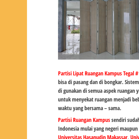
Partisi Lipat Ruangan Kampus Tegal 
bisa di pasang dan di bongkar. Siste
di gunakan di semua aspek ruangan y
untuk menyekat ruangan menjadi beb
waktu yang bersama – sama.
Partisi Ruangan Kampus
sendiri suda
Indonesia mulai yang negeri maupun
Universitas Hasanudin Makassar
,
Uni