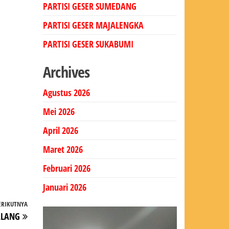
PARTISI GESER SUMEDANG
PARTISI GESER MAJALENGKA
PARTISI GESER SUKABUMI
Archives
Agustus 2026
Mei 2026
April 2026
Maret 2026
Februari 2026
Januari 2026
ERIKUTNYA
Pos
ALANG
Berikutnya