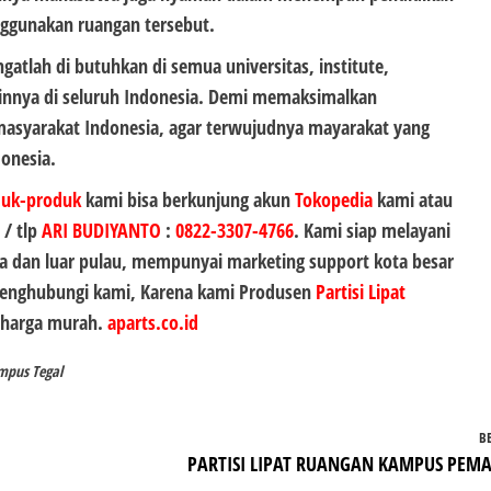
ggunakan ruangan tersebut.
gatlah di butuhkan di semua universitas, institute,
ainnya di seluruh Indonesia. Demi memaksimalkan
 masyarakat Indonesia, agar terwujudnya mayarakat yang
donesia.
duk-produk
kami bisa berkunjung akun
Tokopedia
kami atau
 / tlp
ARI BUDIYANTO
:
0822-3307-4766
. Kami siap melayani
 dan luar pulau, mempunyai marketing support kota besar
 menghubungi kami, Karena kami Produsen
Partisi Lipat
n harga murah.
aparts.co.id
mpus Tegal
B
PARTISI LIPAT RUANGAN KAMPUS PEM