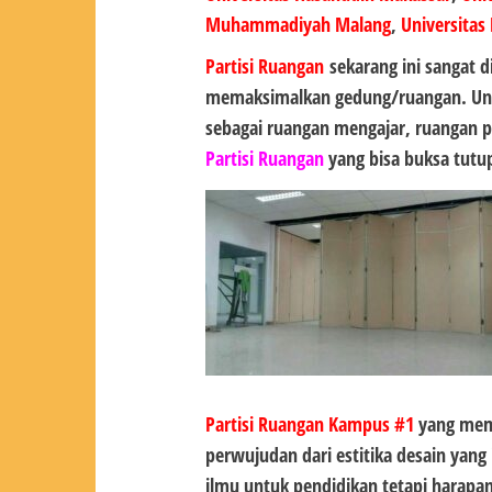
Muhammadiyah Malang
,
Universitas
Partisi Ruangan
sekarang ini sangat 
memaksimalkan gedung/ruangan. Untu
sebagai ruangan mengajar, ruangan p
Partisi Ruangan
yang bisa buksa tutup
Partisi Ruangan Kampus #1
yang mema
perwujudan dari estitika desain yan
ilmu untuk pendidikan tetapi hara