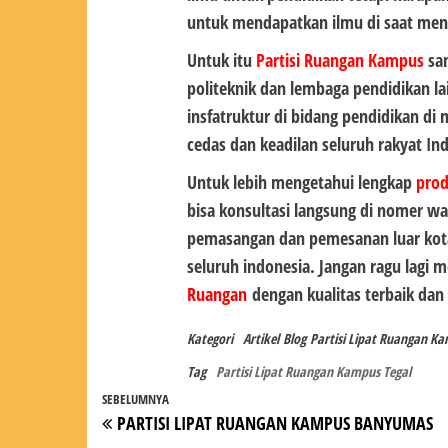
untuk mendapatkan ilmu di saat men
Untuk itu
Partisi
Ruangan Kampus
san
politeknik dan lembaga pendidikan l
insfatruktur di bidang pendidikan di
cedas dan keadilan seluruh rakyat In
Untuk lebih mengetahui lengkap
pro
bisa konsultasi langsung di nomer wa
pemasangan dan pemesanan luar kota
seluruh indonesia. Jangan ragu lagi
Ruangan
dengan kualitas terbaik da
Kategori
Artikel
Blog
Partisi Lipat Ruangan Ka
Tag
Partisi Lipat Ruangan Kampus Tegal
Navigasi
Pos
SEBELUMNYA
PARTISI LIPAT RUANGAN KAMPUS BANYUMAS
pos
Sebelumnya