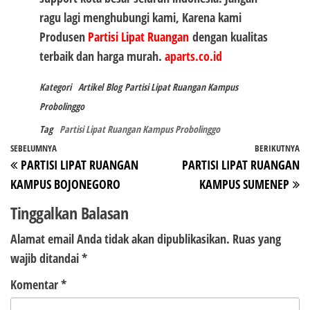
ragu lagi menghubungi kami, Karena kami
Produsen
Partisi Lipat Ruangan
dengan kualitas
terbaik dan harga murah.
aparts.co.id
Kategori
Artikel
Blog
Partisi Lipat Ruangan Kampus
Probolinggo
Tag
Partisi Lipat Ruangan Kampus Probolinggo
Navigasi
Pos
SEBELUMNYA
BERIKUTNYA
P
PARTISI LIPAT RUANGAN
PARTISI LIPAT RUANGAN
pos
Sebelumnya
Be
KAMPUS BOJONEGORO
KAMPUS SUMENEP
Tinggalkan Balasan
Alamat email Anda tidak akan dipublikasikan.
Ruas yang
wajib ditandai
*
Komentar
*