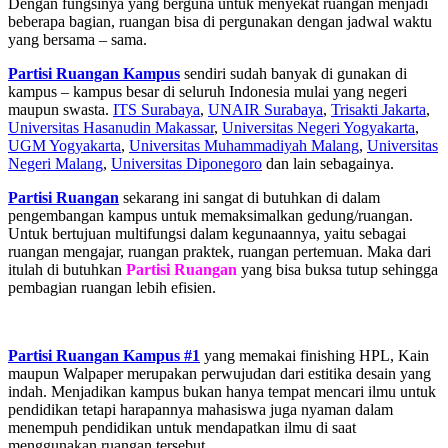
Dengan fungsinya yang berguna untuk menyekat ruangan menjadi
beberapa bagian, ruangan bisa di pergunakan dengan jadwal waktu
yang bersama – sama.
Partisi Ruangan Kampus
sendiri sudah banyak di gunakan di
kampus – kampus besar di seluruh Indonesia mulai yang negeri
maupun swasta.
ITS Surabaya
,
UNAIR Surabaya
,
Trisakti Jakarta
,
Universitas Hasanudin Makassar
,
Universitas Negeri Yogyakarta
,
UGM Yogyakarta
,
Universitas Muhammadiyah Malang
,
Universitas
Negeri Malang
,
Universitas Diponegoro
dan lain sebagainya.
Partisi Ruangan
sekarang ini sangat di butuhkan di dalam
pengembangan kampus untuk memaksimalkan gedung/ruangan.
Untuk bertujuan multifungsi dalam kegunaannya, yaitu sebagai
ruangan mengajar, ruangan praktek, ruangan pertemuan. Maka dari
itulah di butuhkan
Partisi Ruangan
yang bisa buksa tutup sehingga
pembagian ruangan lebih efisien.
Partisi Ruangan Kampus #1
yang memakai finishing HPL, Kain
maupun Walpaper merupakan perwujudan dari estitika desain yang
indah. Menjadikan kampus bukan hanya tempat mencari ilmu untuk
pendidikan tetapi harapannya mahasiswa juga nyaman dalam
menempuh pendidikan untuk mendapatkan ilmu di saat
menggunakan ruangan tersebut.