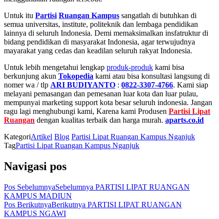
Untuk itu
Partisi
Ruangan Kampus
sangatlah di butuhkan di
semua universitas, institute, politeknik dan lembaga pendidikan
lainnya di seluruh Indonesia. Demi memaksimalkan insfatruktur di
bidang pendidikan di masyarakat Indonesia, agar terwujudnya
mayarakat yang cedas dan keadilan seluruh rakyat Indonesia.
Untuk lebih mengetahui lengkap
produk-produk
kami bisa
berkunjung akun
Tokopedia
kami atau bisa konsultasi langsung di
nomer wa / tlp
ARI BUDIYANTO
:
0822-3307-4766
. Kami siap
melayani pemasangan dan pemesanan luar kota dan luar pulau,
mempunyai marketing support kota besar seluruh indonesia. Jangan
ragu lagi menghubungi kami, Karena kami Produsen
Partisi Lipat
Ruangan
dengan kualitas terbaik dan harga murah.
aparts.co.id
Kategori
Artikel
Blog
Partisi Lipat Ruangan Kampus Nganjuk
Tag
Partisi Lipat Ruangan Kampus Nganjuk
Navigasi pos
Pos Sebelumnya
Sebelumnya
PARTISI LIPAT RUANGAN
KAMPUS MADIUN
Pos Berikutnya
Berikutnya
PARTISI LIPAT RUANGAN
KAMPUS NGAWI