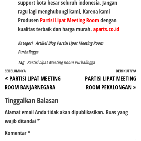
support kota besar seluruh indonesia. Jangan
ragu lagi menghubungi kami, Karena kami
Produsen
Partisi Lipat Meeting Room
dengan
kualitas terbaik dan harga murah.
aparts.co.id
Kategori
Artikel
Blog
Partisi Lipat Meeting Room
Purbalingga
Tag
Partisi Lipat Meeting Room Purbalingga
Navigasi
Pos
SEBELUMNYA
BERIKUTNYA
P
PARTISI LIPAT MEETING
PARTISI LIPAT MEETING
pos
Sebelumnya
Be
ROOM BANJARNEGARA
ROOM PEKALONGAN
Tinggalkan Balasan
Alamat email Anda tidak akan dipublikasikan.
Ruas yang
wajib ditandai
*
Komentar
*