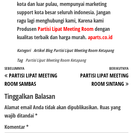
kota dan luar pulau, mempunyai marketing
support kota besar seluruh indonesia. Jangan
ragu lagi menghubungi kami, Karena kami
Produsen
Partisi Lipat Meeting Room
dengan
kualitas terbaik dan harga murah.
aparts.co.id
Kategori
Artikel
Blog
Partisi Lipat Meeting Room Ketapang
Tag
Partisi Lipat Meeting Room Ketapang
Navigasi
Pos
SEBELUMNYA
BERIKUTNYA
P
PARTISI LIPAT MEETING
PARTISI LIPAT MEETING
pos
Sebelumnya
Be
ROOM SAMBAS
ROOM SINTANG
Tinggalkan Balasan
Alamat email Anda tidak akan dipublikasikan.
Ruas yang
wajib ditandai
*
Komentar
*