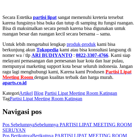
Secara Estetika
partisi lipat
sangat memenuhi kreteria tersebut
karena fungsinya bisa buka dan tutup di samping itu fungsi ruangan.
Bisa di maksimalkan secara penuh karena bisa digunakan untuk
ruangan besar dan ruangan kecil secara bersama – sama.
Untuk lebih mengetahui lengkap
produk-produk
kami bisa
berkunjung akun
Tokopedia
kami atau bisa konsultasi langsung di
nomer wa / tlp
ARI BUDIYANTO
:
0822-3307-4766
. Kami siap
melayani pemasangan dan pemesanan luar kota dan luar pulau,
mempunyai marketing support kota besar seluruh indonesia. Jangan
ragu lagi menghubungi kami, Karena kami Produsen
Partisi Lipat
Meeting Room
dengan kualitas terbaik dan harga murah.
aparts.co.id
Kategori
Artikel
Blog
Partisi Lipat Meeting Room Katingan
Tag
Partisi Lipat Meeting Room Katingan
Navigasi pos
Pos Sebelumnya
Sebelumnya
PARTISI LIPAT MEETING ROOM
SERUYAN
Pos Berikutnya
Berikutnya
PARTISI LIPAT MEETING ROOM