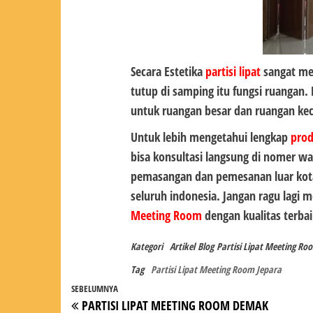
Secara Estetika
partisi lipat
sangat mem
tutup di samping itu fungsi ruangan.
untuk ruangan besar dan ruangan kec
Untuk lebih mengetahui lengkap
pro
bisa konsultasi langsung di nomer wa
pemasangan dan pemesanan luar kota
seluruh indonesia. Jangan ragu lagi
Meeting Room
dengan kualitas terba
Kategori
Artikel
Blog
Partisi Lipat Meeting Ro
Tag
Partisi Lipat Meeting Room Jepara
Navigasi
Pos
SEBELUMNYA
PARTISI LIPAT MEETING ROOM DEMAK
Sebelumnya