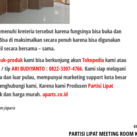
enuhi kreteria tersebut karena fungsinya bisa buka dan
 Bisa di maksimalkan secara penuh karena bisa digunakan
il secara bersama – sama.
duk-produk
kami bisa berkunjung akun
Tokopedia
kami atau
 / tlp
ARI BUDIYANTO
:
0822-3307-4766
. Kami siap melayani
 dan luar pulau, mempunyai marketing support kota besar
 menghubungi kami, Karena kami Produsen
Partisi Lipat
ik dan harga murah.
aparts.co.id
om Jepara
B
PARTISI LIPAT MEETING ROOM 