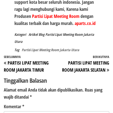
support kota besar seluruh indonesia. Jangan
ragu lagi menghubungi kami, Karena kami
Produsen
Partisi Lipat Meeting Room
dengan
kualitas terbaik dan harga murah.
aparts.co.id
Kategori
Artikel
Blog
Partisi Lipat Meeting Room Jakarta
Utara
Tag
Partisi Lipat Meeting Room Jakarta Utara
Navigasi
Pos
SEBELUMNYA
BERIKUTNYA
P
PARTISI LIPAT MEETING
PARTISI LIPAT MEETING
pos
Sebelumnya
Be
ROOM JAKARTA TIMUR
ROOM JAKARTA SELATAN
Tinggalkan Balasan
Alamat email Anda tidak akan dipublikasikan.
Ruas yang
wajib ditandai
*
Komentar
*