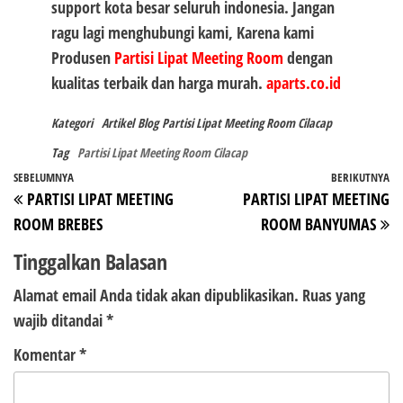
support kota besar seluruh indonesia. Jangan
ragu lagi menghubungi kami, Karena kami
Produsen
Partisi Lipat Meeting Room
dengan
kualitas terbaik dan harga murah.
aparts.co.id
Kategori
Artikel
Blog
Partisi Lipat Meeting Room Cilacap
Tag
Partisi Lipat Meeting Room Cilacap
Navigasi
Pos
SEBELUMNYA
BERIKUTNYA
P
PARTISI LIPAT MEETING
PARTISI LIPAT MEETING
pos
Sebelumnya
Be
ROOM BREBES
ROOM BANYUMAS
Tinggalkan Balasan
Alamat email Anda tidak akan dipublikasikan.
Ruas yang
wajib ditandai
*
Komentar
*