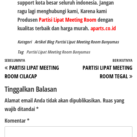
support kota besar seluruh indonesia. Jangan
ragu lagi menghubungi kami, Karena kami
Produsen
Partisi Lipat Meeting Room
dengan
kualitas terbaik dan harga murah.
aparts.co.id
Kategori
Artikel
Blog
Partisi Lipat Meeting Room Banyumas
Tag
Partisi Lipat Meeting Room Banyumas
Navigasi
Pos
SEBELUMNYA
BERIKUTNYA
P
PARTISI LIPAT MEETING
PARTISI LIPAT MEETING
pos
Sebelumnya
Be
ROOM CILACAP
ROOM TEGAL
Tinggalkan Balasan
Alamat email Anda tidak akan dipublikasikan.
Ruas yang
wajib ditandai
*
Komentar
*