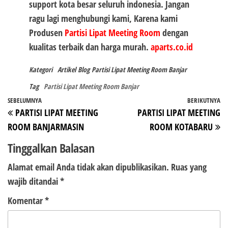
support kota besar seluruh indonesia. Jangan
ragu lagi menghubungi kami, Karena kami
Produsen
Partisi Lipat Meeting Room
dengan
kualitas terbaik dan harga murah.
aparts.co.id
Kategori
Artikel
Blog
Partisi Lipat Meeting Room Banjar
Tag
Partisi Lipat Meeting Room Banjar
Navigasi
Pos
SEBELUMNYA
BERIKUTNYA
P
PARTISI LIPAT MEETING
PARTISI LIPAT MEETING
pos
Sebelumnya
Be
ROOM BANJARMASIN
ROOM KOTABARU
Tinggalkan Balasan
Alamat email Anda tidak akan dipublikasikan.
Ruas yang
wajib ditandai
*
Komentar
*