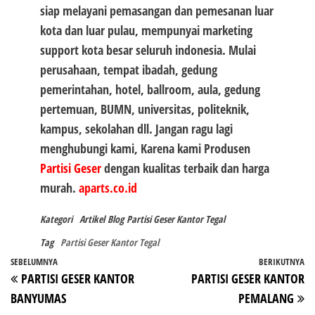
siap melayani pemasangan dan pemesanan luar
kota dan luar pulau, mempunyai marketing
support kota besar seluruh indonesia. Mulai
perusahaan, tempat ibadah, gedung
pemerintahan, hotel, ballroom, aula, gedung
pertemuan, BUMN, universitas, politeknik,
kampus, sekolahan dll. Jangan ragu lagi
menghubungi kami, Karena kami Produsen
Partisi Geser
dengan kualitas terbaik dan harga
murah.
aparts.co.id
Kategori
Artikel
Blog
Partisi Geser Kantor Tegal
Tag
Partisi Geser Kantor Tegal
Navigasi
Pos
SEBELUMNYA
BERIKUTNYA
P
PARTISI GESER KANTOR
PARTISI GESER KANTOR
pos
Sebelumnya
Be
BANYUMAS
PEMALANG