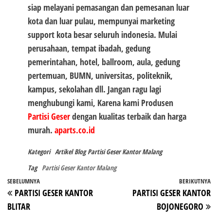
siap melayani pemasangan dan pemesanan luar
kota dan luar pulau, mempunyai marketing
support kota besar seluruh indonesia. Mulai
perusahaan, tempat ibadah, gedung
pemerintahan, hotel, ballroom, aula, gedung
pertemuan, BUMN, universitas, politeknik,
kampus, sekolahan dll. Jangan ragu lagi
menghubungi kami, Karena kami Produsen
Partisi Geser
dengan kualitas terbaik dan harga
murah.
aparts.co.id
Kategori
Artikel
Blog
Partisi Geser Kantor Malang
Tag
Partisi Geser Kantor Malang
Navigasi
Pos
SEBELUMNYA
BERIKUTNYA
P
PARTISI GESER KANTOR
PARTISI GESER KANTOR
pos
Sebelumnya
Be
BLITAR
BOJONEGORO