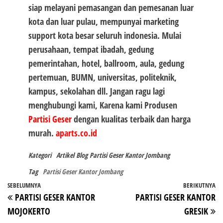
siap melayani pemasangan dan pemesanan luar
kota dan luar pulau, mempunyai marketing
support kota besar seluruh indonesia. Mulai
perusahaan, tempat ibadah, gedung
pemerintahan, hotel, ballroom, aula, gedung
pertemuan, BUMN, universitas, politeknik,
kampus, sekolahan dll. Jangan ragu lagi
menghubungi kami, Karena kami Produsen
Partisi Geser
dengan kualitas terbaik dan harga
murah.
aparts.co.id
Kategori
Artikel
Blog
Partisi Geser Kantor Jombang
Tag
Partisi Geser Kantor Jombang
Navigasi
Pos
SEBELUMNYA
BERIKUTNYA
P
PARTISI GESER KANTOR
PARTISI GESER KANTOR
pos
Sebelumnya
Be
MOJOKERTO
GRESIK