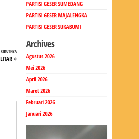
PARTISI GESER SUMEDANG
PARTISI GESER MAJALENGKA
PARTISI GESER SUKABUMI
Archives
ERIKUTNYA
Pos
Agustus 2026
LITAR
Berikutnya
Mei 2026
April 2026
Maret 2026
Februari 2026
Januari 2026