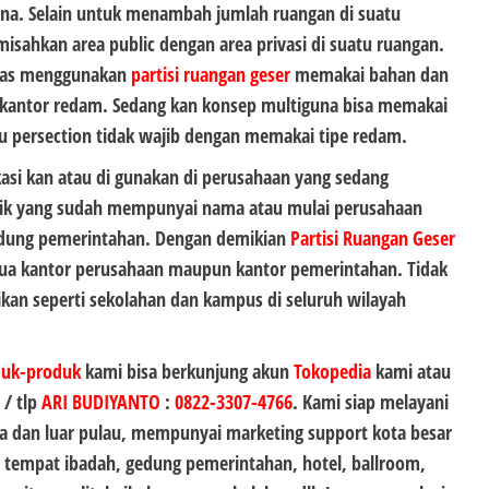
una. Selain untuk menambah jumlah ruangan di suatu
sahkan area public dengan area privasi di suatu ruangan.
bias menggunakan
partisi ruangan geser
memakai bahan dan
er kantor redam. Sedang kan konsep multiguna bisa memakai
au persection tidak wajib dengan memakai tipe redam.
kasi kan atau di gunakan di perusahaan yang sedang
k yang sudah mempunyai nama atau mulai perusahaan
dung pemerintahan. Dengan demikian
Partisi Ruangan Geser
emua kantor perusahaan maupun kantor pemerintahan. Tidak
dikan seperti sekolahan dan kampus di seluruh wilayah
duk-produk
kami bisa berkunjung akun
Tokopedia
kami atau
 / tlp
ARI BUDIYANTO
:
0822-3307-4766
. Kami siap melayani
 dan luar pulau, mempunyai marketing support kota besar
, tempat ibadah, gedung pemerintahan, hotel, ballroom,