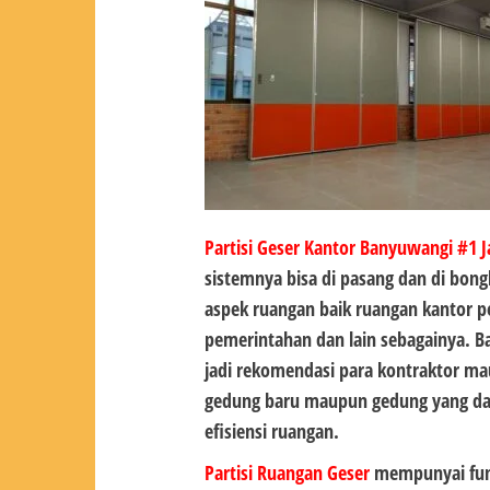
Partisi Geser Kantor Banyuwangi #1
J
sistemnya bisa di pasang dan di bong
aspek ruangan baik ruangan kantor p
pemerintahan dan lain sebagainya. B
jadi rekomendasi para kontraktor mau
gedung baru maupun gedung yang da
efisiensi ruangan.
Partisi Ruangan Geser
mempunyai fung