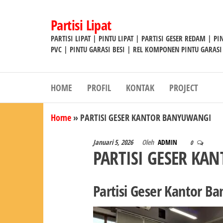
Lompat
ke
Partisi Lipat
konten
PARTISI LIPAT | PINTU LIPAT | PARTISI GESER REDAM | P
PVC | PINTU GARASI BESI | REL KOMPONEN PINTU GARASI
HOME
PROFIL
KONTAK
PROJECT
Home
»
PARTISI GESER KANTOR BANYUWANGI
Januari 5, 2026
Oleh
ADMIN
0
PARTISI GESER K
Partisi Geser Kantor B