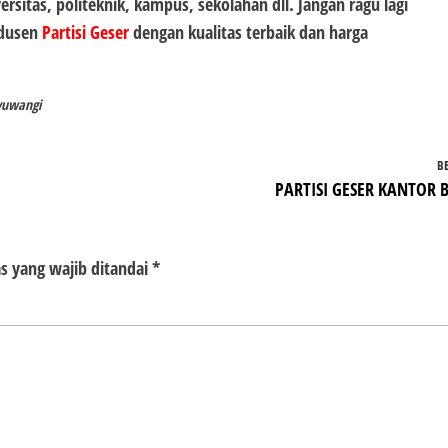
sitas, politeknik, kampus, sekolahan dll. Jangan ragu lagi
odusen
Partisi Geser
dengan kualitas terbaik dan harga
nyuwangi
B
PARTISI GESER KANTOR B
s yang wajib ditandai
*