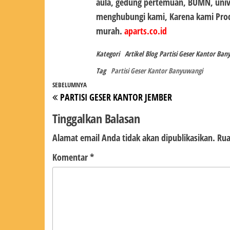
aula, gedung pertemuan, BUMN, univer
menghubungi kami, Karena kami Pr
murah.
aparts.co.id
Kategori
Artikel
Blog
Partisi Geser Kantor Ba
Tag
Partisi Geser Kantor Banyuwangi
Navigasi
Pos
SEBELUMNYA
PARTISI GESER KANTOR JEMBER
pos
Sebelumnya
Tinggalkan Balasan
Alamat email Anda tidak akan dipublikasikan.
Rua
Komentar
*