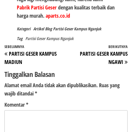
Pabrik Partisi Geser
dengan kualitas terbaik dan
harga murah.
aparts.co.id
Kategori
Artikel
Blog
Partisi Geser Kampus Nganjuk
Tag
Partisi Geser Kampus Nganjuk
Navigasi
Pos
SEBELUMNYA
BERIKUTNYA
P
PARTISI GESER KAMPUS
PARTISI GESER KAMPUS
pos
Sebelumnya
Be
MADIUN
NGAWI
Tinggalkan Balasan
Alamat email Anda tidak akan dipublikasikan.
Ruas yang
wajib ditandai
*
Komentar
*