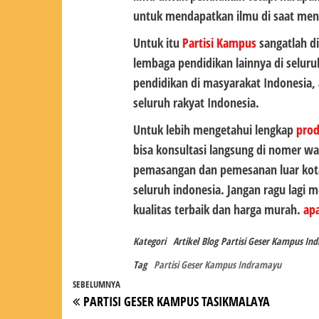
untuk mendapatkan ilmu di saat men
Untuk itu
Partisi Kampus
sangatlah di
lembaga pendidikan lainnya di selur
pendidikan di masyarakat Indonesia,
seluruh rakyat Indonesia.
Untuk lebih mengetahui lengkap
pro
bisa konsultasi langsung di nomer wa
pemasangan dan pemesanan luar kot
seluruh indonesia. Jangan ragu lagi
kualitas terbaik dan harga murah.
apa
Kategori
Artikel
Blog
Partisi Geser Kampus In
Tag
Partisi Geser Kampus Indramayu
Navigasi
Pos
SEBELUMNYA
PARTISI GESER KAMPUS TASIKMALAYA
pos
Sebelumnya