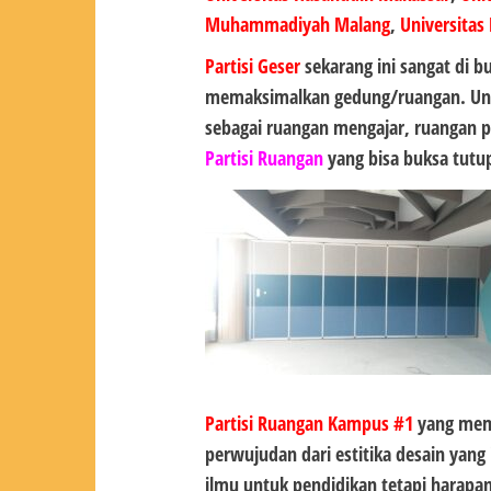
Muhammadiyah Malang
,
Universitas
Partisi Geser
sekarang ini sangat di
memaksimalkan gedung/ruangan. Untu
sebagai ruangan mengajar, ruangan p
Partisi Ruangan
yang bisa buksa tutup
Partisi Ruangan Kampus #1
yang mema
perwujudan dari estitika desain yan
ilmu untuk pendidikan tetapi hara