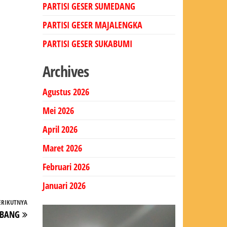
PARTISI GESER SUMEDANG
PARTISI GESER MAJALENGKA
PARTISI GESER SUKABUMI
Archives
Agustus 2026
Mei 2026
April 2026
Maret 2026
Februari 2026
Januari 2026
ERIKUTNYA
Pos
UBANG
Berikutnya