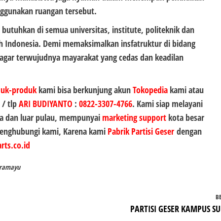
ggunakan ruangan tersebut.
 butuhkan di semua universitas, institute, politeknik dan
uh Indonesia. Demi memaksimalkan insfatruktur di bidang
 agar terwujudnya mayarakat yang cedas dan keadilan
duk-produk
kami bisa berkunjung akun
Tokopedia
kami atau
 / tlp
ARI BUDIYANTO
:
0822-3307-4766
. Kami siap melayani
a dan luar pulau, mempunyai
marketing support
kota besar
 menghubungi kami, Karena kami
Pabrik Partisi Geser
dengan
rts.co.id
dramayu
B
PARTISI GESER KAMPUS S