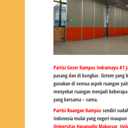
Partisi Geser Kampus Indramayu #1
J
pasang dan di bongkar. Sistem yang b
gunakan di semua aspek ruangan yai
menyekat ruangan menjadi beberapa 
yang bersama – sama.
Partisi Ruangan Kampus
sendiri suda
Indonesia mulai yang negeri maupun
Universitas Hasanudin Makassar
,
Uni