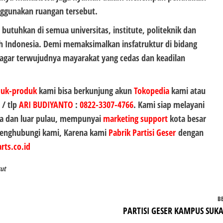
ggunakan ruangan tersebut.
 butuhkan di semua universitas, institute, politeknik dan
uh Indonesia. Demi memaksimalkan insfatruktur di bidang
 agar terwujudnya mayarakat yang cedas dan keadilan
duk-produk
kami bisa berkunjung akun
Tokopedia
kami atau
 / tlp
ARI BUDIYANTO
:
0822-3307-4766
. Kami siap melayani
a dan luar pulau, mempunyai
marketing support
kota besar
 menghubungi kami, Karena kami
Pabrik Partisi Geser
dengan
rts.co.id
rut
B
PARTISI GESER KAMPUS SUK