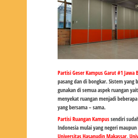
Partisi Geser Kampus Garut #1
Jawa 
pasang dan di bongkar. Sistem yang b
gunakan di semua aspek ruangan yai
menyekat ruangan menjadi beberapa 
yang bersama – sama.
Partisi Ruangan Kampus
sendiri suda
Indonesia mulai yang negeri maupun
Universitas Hasanudin Makassar
,
Uni