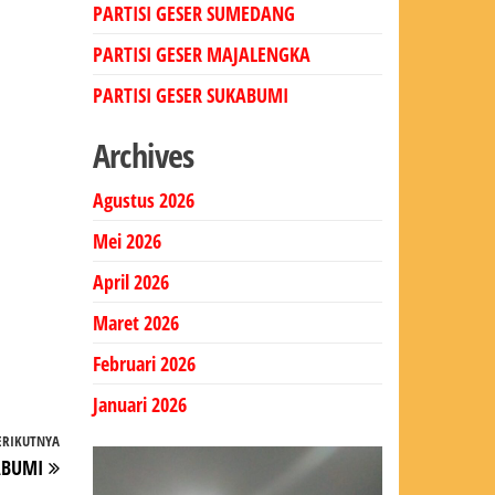
PARTISI GESER SUMEDANG
PARTISI GESER MAJALENGKA
PARTISI GESER SUKABUMI
Archives
Agustus 2026
Mei 2026
April 2026
Maret 2026
Februari 2026
Januari 2026
ERIKUTNYA
Pos
ABUMI
Berikutnya