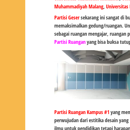
Muhammadiyah Malang
,
Universitas
Partisi Geser
sekarang ini sangat di
memaksimalkan gedung/ruangan. Untu
sebagai ruangan mengajar, ruangan p
Partisi Ruangan
yang bisa buksa tutup
Partisi Ruangan Kampus #1
yang mema
perwujudan dari estitika desain yan
ilmu untuk pendidikan tetapi hara