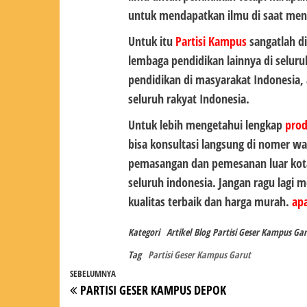
untuk mendapatkan ilmu di saat men
Untuk itu
Partisi Kampus
sangatlah di
lembaga pendidikan lainnya di selur
pendidikan di masyarakat Indonesia,
seluruh rakyat Indonesia.
Untuk lebih mengetahui lengkap
pro
bisa konsultasi langsung di nomer wa
pemasangan dan pemesanan luar kot
seluruh indonesia. Jangan ragu lagi
kualitas terbaik dan harga murah.
apa
Kategori
Artikel
Blog
Partisi Geser Kampus Ga
Tag
Partisi Geser Kampus Garut
Navigasi
Pos
SEBELUMNYA
PARTISI GESER KAMPUS DEPOK
pos
Sebelumnya