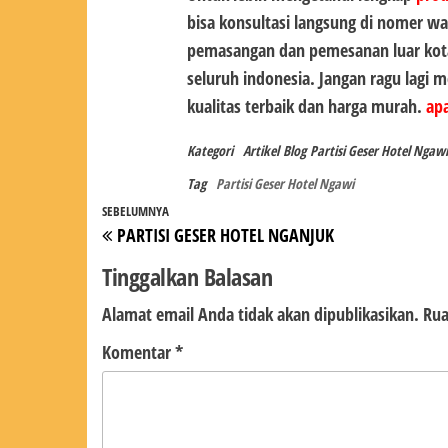
bisa konsultasi langsung di nomer wa
pemasangan dan pemesanan luar kot
seluruh indonesia. Jangan ragu lagi
kualitas terbaik dan harga murah.
apa
Kategori
Artikel
Blog
Partisi Geser Hotel Ngawi
Tag
Partisi Geser Hotel Ngawi
Navigasi
Pos
SEBELUMNYA
PARTISI GESER HOTEL NGANJUK
pos
Sebelumnya
Tinggalkan Balasan
Alamat email Anda tidak akan dipublikasikan.
Rua
Komentar
*