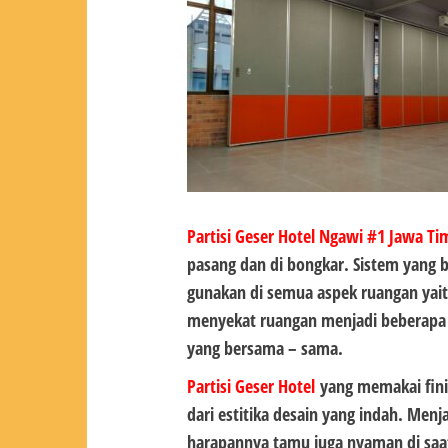
Partisi Geser Hotel Ngawi #1
Jawa Ti
pasang dan di bongkar. Sistem yang b
gunakan di semua aspek ruangan yai
menyekat ruangan menjadi beberapa 
yang bersama – sama.
Partisi Geser Hotel
yang memakai fin
dari estitika desain yang indah. Men
harapannya tamu juga nyaman di sa