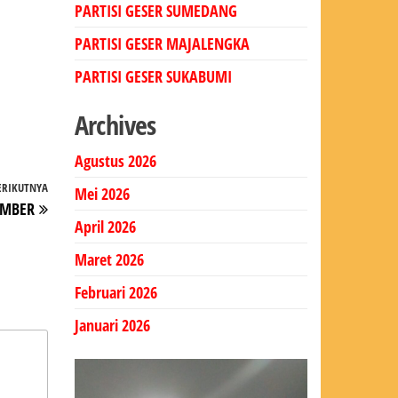
PARTISI GESER SUMEDANG
PARTISI GESER MAJALENGKA
PARTISI GESER SUKABUMI
Archives
Agustus 2026
ERIKUTNYA
Pos
Mei 2026
EMBER
Berikutnya
April 2026
Maret 2026
Februari 2026
Januari 2026