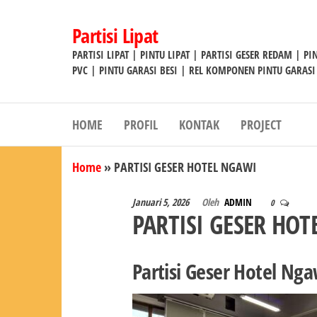
Lompat
ke
Partisi Lipat
konten
PARTISI LIPAT | PINTU LIPAT | PARTISI GESER REDAM | P
PVC | PINTU GARASI BESI | REL KOMPONEN PINTU GARASI
HOME
PROFIL
KONTAK
PROJECT
Home
»
PARTISI GESER HOTEL NGAWI
Januari 5, 2026
Oleh
ADMIN
0
PARTISI GESER HO
Partisi Geser Hotel Ng