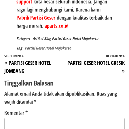
support
kota besar seluruh indonesia. Jangan
ragu lagi menghubungi kami, Karena kami
Pabrik Partisi Geser
dengan kualitas terbaik dan
harga murah.
aparts.co.id
Kategori
Artikel
Blog
Partisi Geser Hotel Mojokerto
Tag
Partisi Geser Hotel Mojokerto
Navigasi
Pos
SEBELUMNYA
BERIKUTNYA
P
PARTISI GESER HOTEL
PARTISI GESER HOTEL GRESIK
pos
Sebelumnya
Be
JOMBANG
Tinggalkan Balasan
Alamat email Anda tidak akan dipublikasikan.
Ruas yang
wajib ditandai
*
Komentar
*