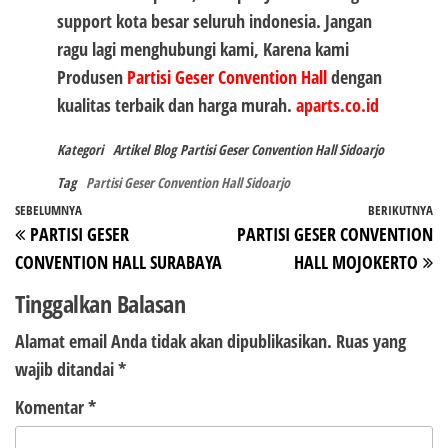
support kota besar seluruh indonesia. Jangan
ragu lagi menghubungi kami, Karena kami
Produsen
Partisi Geser Convention Hall
dengan
kualitas terbaik dan harga murah.
aparts.co.id
Kategori
Artikel
Blog
Partisi Geser Convention Hall Sidoarjo
Tag
Partisi Geser Convention Hall Sidoarjo
Navigasi
Pos
SEBELUMNYA
BERIKUTNYA
P
PARTISI GESER
PARTISI GESER CONVENTION
pos
Sebelumnya
Be
CONVENTION HALL SURABAYA
HALL MOJOKERTO
Tinggalkan Balasan
Alamat email Anda tidak akan dipublikasikan.
Ruas yang
wajib ditandai
*
Komentar
*