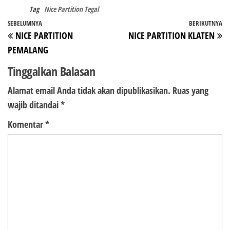
Tag
Nice Partition Tegal
Navigasi
Pos
SEBELUMNYA
BERIKUTNYA
P
NICE PARTITION
NICE PARTITION KLATEN
pos
Sebelumnya
Be
PEMALANG
Tinggalkan Balasan
Alamat email Anda tidak akan dipublikasikan.
Ruas yang
wajib ditandai
*
Komentar
*