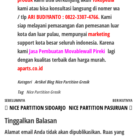
kami atau bisa konsultasi langsung di nomer wa
/ tlp
ARI BUDIYANTO
:
0822-3307-4766
.
Kami
siap melayani pemasangan dan pemesanan luar
kota dan luar pulau, mempunyai
marketing
support kota besar seluruh indonesia. Karena
kami
Jasa Pembuatan Movablewall Pireki
lagi
dengan kualitas terbaik dan harga murah.
aparts.co.id
Kategori
Artikel
Blog
Nice Partition Gresik
Tag
Nice Partition Gresik
Navigasi
Pos
SEBELUMNYA
BERIKUTNYA
P
NICE PARTITION SIDOARJO
NICE PARTITION PASURUAN
pos
Sebelumnya
Be
Tinggalkan Balasan
Alamat email Anda tidak akan dipublikasikan.
Ruas yang