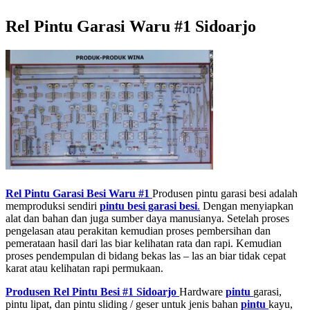
Rel Pintu Garasi Waru #1 Sidoarjo
Rel Pintu Garasi Besi Waru #1
Produsen pintu garasi besi adalah
memproduksi sendiri
pintu besi garasi besi
.
Dengan menyiapkan
alat dan bahan dan juga sumber daya manusianya. Setelah proses
pengelasan atau perakitan kemudian proses pembersihan dan
pemerataan hasil dari las biar kelihatan rata dan rapi. Kemudian
proses pendempulan di bidang bekas las – las an biar tidak cepat
karat atau kelihatan rapi permukaan.
Produsen Rel Pintu Besi #1 Sidoarjo
Hardware
pintu
garasi,
pintu lipat, dan pintu sliding / geser untuk jenis bahan
pintu
kayu,