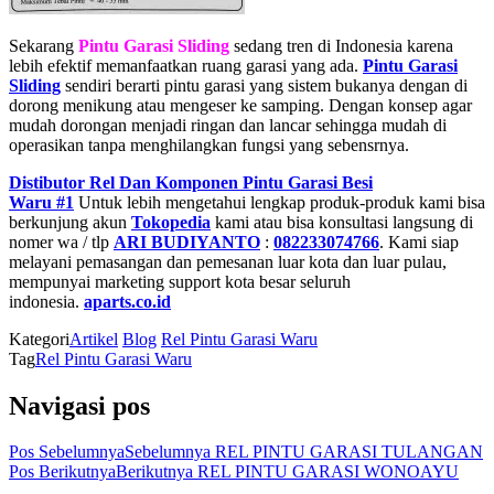
Sekarang
Pintu Garasi Sliding
sedang tren di Indonesia karena
lebih efektif memanfaatkan ruang garasi yang ada.
Pintu Garasi
Sliding
sendiri berarti pintu garasi yang sistem bukanya dengan di
dorong menikung atau mengeser ke samping. Dengan konsep agar
mudah dorongan menjadi ringan dan lancar sehingga mudah di
operasikan tanpa menghilangkan fungsi yang sebensrnya.
Distibutor Rel Dan Komponen Pintu Garasi Besi
Waru #1
Untuk lebih mengetahui lengkap produk-produk kami bisa
berkunjung akun
Tokopedia
kami atau bisa konsultasi langsung di
nomer wa / tlp
ARI BUDIYANTO
:
082233074766
. Kami siap
melayani pemasangan dan pemesanan luar kota dan luar pulau,
mempunyai marketing support kota besar seluruh
indonesia.
aparts.co.id
Kategori
Artikel
Blog
Rel Pintu Garasi Waru
Tag
Rel Pintu Garasi Waru
Navigasi pos
Pos Sebelumnya
Sebelumnya
REL PINTU GARASI TULANGAN
Pos Berikutnya
Berikutnya
REL PINTU GARASI WONOAYU