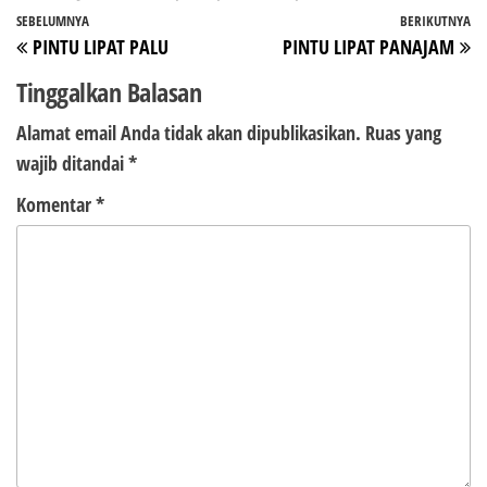
Navigasi
Pos
SEBELUMNYA
BERIKUTNYA
P
PINTU LIPAT PALU
PINTU LIPAT PANAJAM
pos
Sebelumnya
Be
Tinggalkan Balasan
Alamat email Anda tidak akan dipublikasikan.
Ruas yang
wajib ditandai
*
Komentar
*