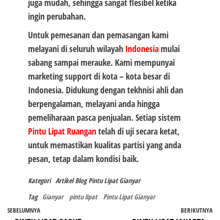
juga mudah, sehingga sangat flesibel ketika
ingin perubahan.
Untuk pemesanan dan pemasangan kami
melayani di seluruh wilayah
Indonesia
mulai
sabang sampai merauke. Kami mempunyai
marketing support di kota – kota besar di
Indonesia. Didukung dengan tekhnisi ahli dan
berpengalaman, melayani anda hingga
pemeliharaan pasca penjualan. Setiap sistem
Pintu Lipat Ruangan
telah di uji secara ketat,
untuk memastikan kualitas partisi yang anda
pesan, tetap dalam kondisi baik.
Kategori
Artikel
Blog
Pintu Lipat Gianyar
Tag
Gianyar
pintu lipat
Pintu Lipat Gianyar
Navigasi
Pos
SEBELUMNYA
BERIKUTNYA
P