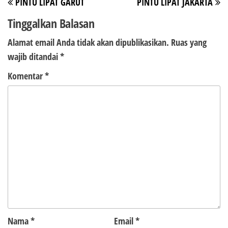
PINTU LIPAT GARUT
PINTU LIPAT JAKARTA
pos
Sebelumnya
Be
Tinggalkan Balasan
Alamat email Anda tidak akan dipublikasikan.
Ruas yang
wajib ditandai
*
Komentar
*
Nama
*
Email
*