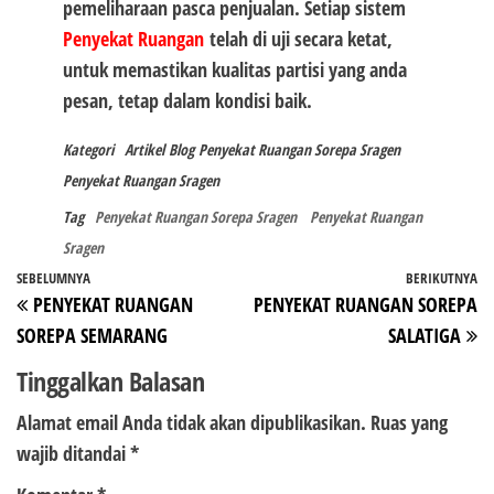
pemeliharaan pasca penjualan. Setiap sistem
Penyekat Ruangan
telah di uji secara ketat,
untuk memastikan kualitas partisi yang anda
pesan, tetap dalam kondisi baik.
Kategori
Artikel
Blog
Penyekat Ruangan Sorepa Sragen
Penyekat Ruangan Sragen
Tag
Penyekat Ruangan Sorepa Sragen
Penyekat Ruangan
Sragen
Navigasi
Pos
SEBELUMNYA
BERIKUTNYA
P
PENYEKAT RUANGAN
PENYEKAT RUANGAN SOREPA
pos
Sebelumnya
Be
SOREPA SEMARANG
SALATIGA
Tinggalkan Balasan
Alamat email Anda tidak akan dipublikasikan.
Ruas yang
wajib ditandai
*