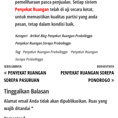
pemeliharaan pasca penjualan. Setiap sistem
Penyekat Ruangan
telah di uji secara ketat,
untuk memastikan kualitas partisi yang anda
pesan, tetap dalam kondisi baik.
Kategori
Artikel
Blog
Penyekat Ruangan Probolinggo
Penyekat Ruangan Sorepa Probolinggo
Tag
Penyekat Ruangan Probolinggo
Penyekat Ruangan
Sorepa Probolinggo
Navigasi
Pos
SEBELUMNYA
BERIKUTNYA
P
PENYEKAT RUANGAN
PENYEKAT RUANGAN SOREPA
pos
Sebelumnya
Be
SOREPA PASURUAN
PONOROGO
Tinggalkan Balasan
Alamat email Anda tidak akan dipublikasikan.
Ruas yang
wajib ditandai
*