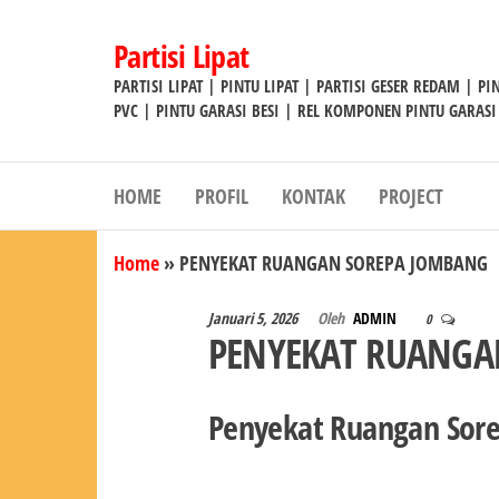
Lompat
ke
Partisi Lipat
konten
PARTISI LIPAT | PINTU LIPAT | PARTISI GESER REDAM | P
PVC | PINTU GARASI BESI | REL KOMPONEN PINTU GARASI
HOME
PROFIL
KONTAK
PROJECT
Home
»
PENYEKAT RUANGAN SOREPA JOMBANG
Januari 5, 2026
Oleh
ADMIN
0
PENYEKAT RUANGA
Penyekat Ruangan Sor