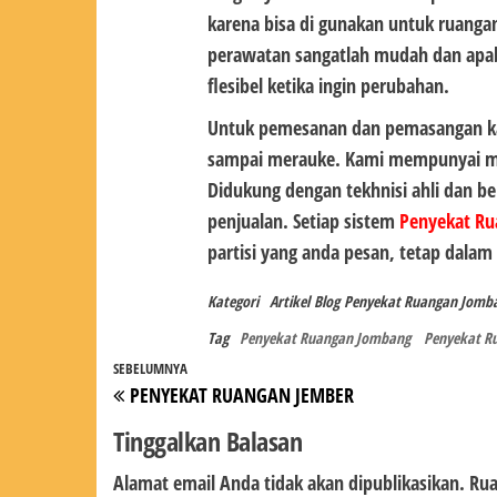
karena bisa di gunakan untuk ruanga
perawatan sangatlah mudah dan apa
flesibel ketika ingin perubahan.
Untuk pemesanan dan pemasangan ka
sampai merauke. Kami mempunyai mark
Didukung dengan tekhnisi ahli dan b
penjualan. Setiap sistem
Penyekat Ru
partisi yang anda pesan, tetap dalam 
Kategori
Artikel
Blog
Penyekat Ruangan Jomb
Tag
Penyekat Ruangan Jombang
Penyekat R
Navigasi
Pos
SEBELUMNYA
PENYEKAT RUANGAN JEMBER
pos
Sebelumnya
Tinggalkan Balasan
Alamat email Anda tidak akan dipublikasikan.
Rua