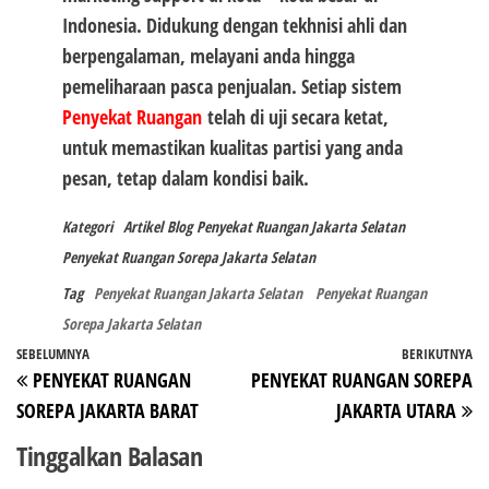
Indonesia. Didukung dengan tekhnisi ahli dan
berpengalaman, melayani anda hingga
pemeliharaan pasca penjualan. Setiap sistem
Penyekat Ruangan
telah di uji secara ketat,
untuk memastikan kualitas partisi yang anda
pesan, tetap dalam kondisi baik.
Kategori
Artikel
Blog
Penyekat Ruangan Jakarta Selatan
Penyekat Ruangan Sorepa Jakarta Selatan
Tag
Penyekat Ruangan Jakarta Selatan
Penyekat Ruangan
Sorepa Jakarta Selatan
Navigasi
Pos
SEBELUMNYA
BERIKUTNYA
P
PENYEKAT RUANGAN
PENYEKAT RUANGAN SOREPA
pos
Sebelumnya
Be
SOREPA JAKARTA BARAT
JAKARTA UTARA
Tinggalkan Balasan