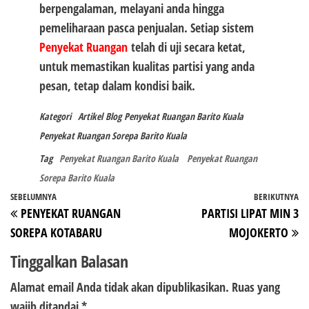
berpengalaman, melayani anda hingga
pemeliharaan pasca penjualan. Setiap sistem
Penyekat Ruangan
telah di uji secara ketat,
untuk memastikan kualitas partisi yang anda
pesan, tetap dalam kondisi baik.
Kategori
Artikel
Blog
Penyekat Ruangan Barito Kuala
Penyekat Ruangan Sorepa Barito Kuala
Tag
Penyekat Ruangan Barito Kuala
Penyekat Ruangan
Sorepa Barito Kuala
Navigasi
Pos
SEBELUMNYA
BERIKUTNYA
P
PENYEKAT RUANGAN
PARTISI LIPAT MIN 3
pos
Sebelumnya
Be
SOREPA KOTABARU
MOJOKERTO
Tinggalkan Balasan
Alamat email Anda tidak akan dipublikasikan.
Ruas yang
wajib ditandai
*