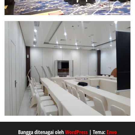
Bangga ditenagai oleh
WordPress
|
Tema:
Envo