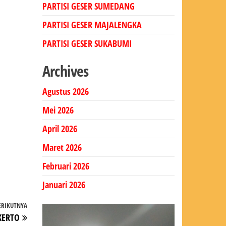
PARTISI GESER SUMEDANG
PARTISI GESER MAJALENGKA
PARTISI GESER SUKABUMI
Archives
Agustus 2026
Mei 2026
April 2026
Maret 2026
Februari 2026
Januari 2026
ERIKUTNYA
Pos
KERTO
Berikutnya