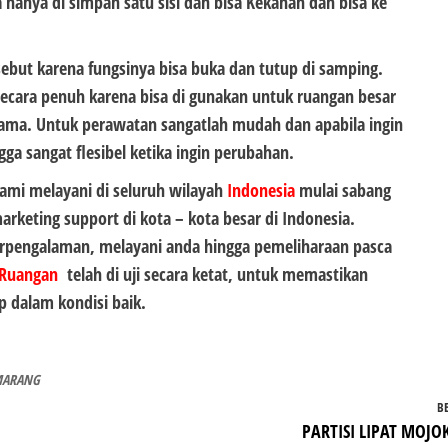
hanya di simpan satu sisi dan bisa Kekanan dan bisa ke
ebut karena fungsinya bisa buka dan tutup di samping.
secara penuh karena bisa di gunakan untuk ruangan besar
sama. Untuk perawatan sangatlah mudah dan apabila ingin
ga sangat flesibel ketika ingin perubahan.
mi melayani di seluruh wilayah
Indonesia
mulai sabang
eting support di kota – kota besar di Indonesia.
erpengalaman, melayani anda hingga pemeliharaan pasca
t Ruangan
telah di uji secara ketat, untuk memastikan
ap dalam kondisi baik.
MARANG
B
PARTISI LIPAT MOJO