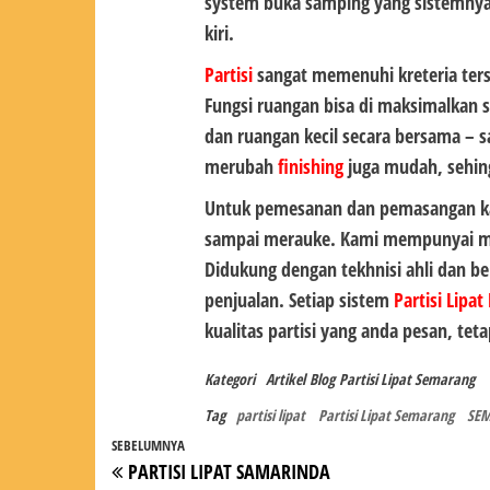
system buka samping yang sistemnya 
kiri.
Partisi
sangat memenuhi kreteria ters
Fungsi ruangan bisa di maksimalkan 
dan ruangan kecil secara bersama – 
merubah
finishing
juga mudah, sehing
Untuk pemesanan dan pemasangan ka
sampai merauke. Kami mempunyai mark
Didukung dengan tekhnisi ahli dan b
penjualan. Setiap sistem
Partisi Lipa
kualitas partisi yang anda pesan, tet
Kategori
Artikel
Blog
Partisi Lipat Semarang
Tag
partisi lipat
Partisi Lipat Semarang
SE
Navigasi
Pos
SEBELUMNYA
PARTISI LIPAT SAMARINDA
pos
Sebelumnya