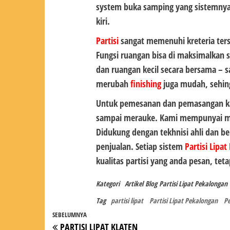
system buka samping yang sistemnya 
kiri.
Partisi
sangat memenuhi kreteria ters
Fungsi ruangan bisa di maksimalkan 
dan ruangan kecil secara bersama – 
merubah
finishing
juga mudah, sehing
Untuk pemesanan dan pemasangan ka
sampai merauke. Kami mempunyai mark
Didukung dengan tekhnisi ahli dan b
penjualan. Setiap sistem
Partisi Lipa
kualitas partisi yang anda pesan, tet
Kategori
Artikel
Blog
Partisi Lipat Pekalongan
Tag
partisi lipat
Partisi Lipat Pekalongan
P
Navigasi
Pos
SEBELUMNYA
PARTISI LIPAT KLATEN